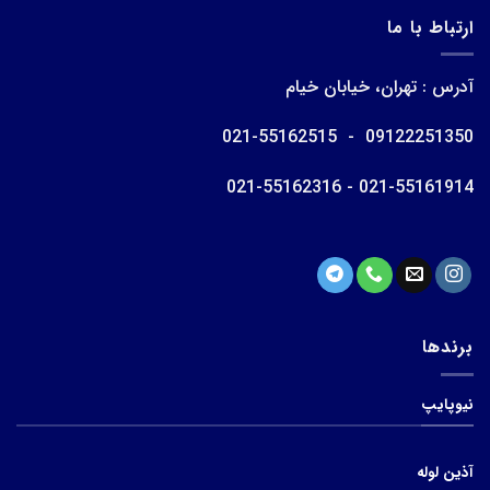
ارتباط با ما
آدرس : تهران، خیابان خیام
09122251350 - 021-55162515
021-55161914 - 021-55162316
برندها
نیوپایپ
آذین لوله