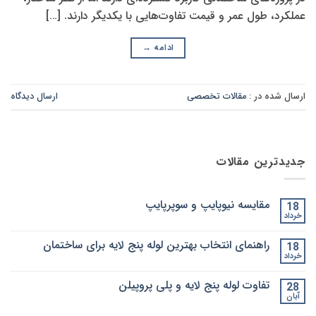
عملکرد، طول عمر و قیمت تفاوت‌هایی با یکدیگر دارند. […]
ادامه
→
ارسال شده در :
مقالات تخصصی
ارسال دیدگاه
جدیدترین مقالات
مقایسه نیوپایپ و سوپرپایپ
18
خرداد
هیچ
دیدگاهی
برای
ثبت
راهنمای انتخاب بهترین لوله پنج لایه برای ساختمان
18
مقایسه
نشده
نیوپایپ
خرداد
هیچ
و
دیدگاهی
سوپرپایپ
برای
ثبت
تفاوت لوله پنج لایه و پلی پروپیلن
28
راهنمای
نشده
انتخاب
آبان
هیچ
بهترین
دیدگاهی
لوله