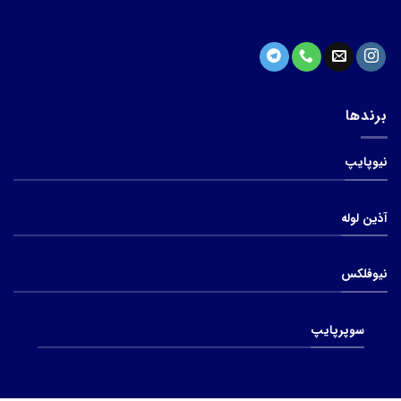
برندها
نیوپایپ
آذین لوله
نیوفلکس
سوپرپایپ